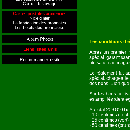
Carnet de voyage
Cartes postales anciennes
Nice d'hier
La fabrication des monnaies
Les hôtels des monnaiess
Album Photos
Les conditions d’
Liens, sites amis
Après un premier r
spécial garantissa
Recommander le site
utilisation au maga
Le règlement fut a
spécial, chargea le
des bons. Bien que 
Sur les bons, util
estampillés aient é
Au total 209.850 bo
· 10 centimes (coul
· 25 centimes (vert)
· 50 centimes (brun