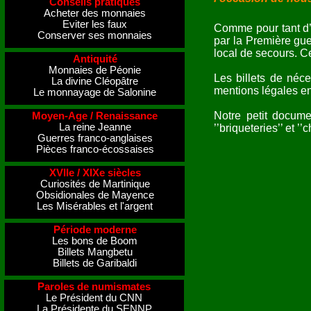
Conseils pratiques
Acheter des monnaies
Eviter les faux
Comme pour tant d’a
Conserver ses monnaies
par la Première gu
local de secours. Ce
Antiquité
Monnaies de Péonie
Les billets de néce
La divine Cléopâtre
mentions légales en
Le monnayage de Salonine
Notre petit docume
Moyen-Age / Renaissance
La reine Jeanne
’’briqueteries’’ et ’
Guerres franco-anglaises
Pièces franco-écossaises
XVIIe / XIXe siècles
Curiosités de Martinique
Obsidionales de Mayence
Les Misérables et l'argent
Période moderne
Les bons de Boom
Billets Mangbetu
Billets de Garibaldi
Paroles de numismates
Le Président du CNN
La Présidente du SENNP