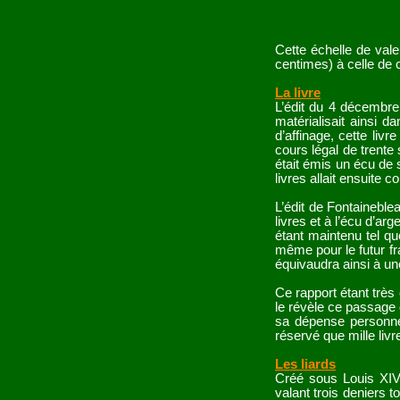
Cette échelle de vale
centimes) à celle de 
La livre
L’édit du 4 décembre
matérialisait ainsi 
d’affinage, cette liv
cours légal de trente 
était émis un écu de 
livres allait ensuite 
L’édit de Fontaineble
livres et à l’écu d’ar
étant maintenu tel qu
même pour le futur fra
équivaudra ainsi à un
Ce rapport étant trè
le révèle ce passage 
sa dépense personnel
réservé que mille livr
Les liards
Créé sous Louis XIV,
valant trois deniers 