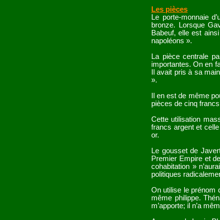
Les pièces
Le porte-monnaie d’
bronze. Lorsque Gav
Babeuf, elle est ains
napoléons ».
La pièce centrale pa
importantes. On en fa
Il avait pris à sa ma
».
Il en est de même pour
pièces de cinq francs s
Cette utilisation mas
francs argent et cell
or.
Le gousset de Javert
Premier Empire et de
cohabitation » n’aura
politiques radicalemen
On utilise le prénom 
même philippe. Théna
m’apporte; il n’a même