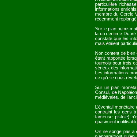
particulière richess
informations enrichis
membre du Cercle Vic
récemment replongé, i
Sur le plan numismat
la un centime Dupré à
constaté que les inf
mais étaient particul
Non content de bien c
étant rapportée lors
tournois pour trois 
sérieux des informati
Les informations mon
ce qu’elle nous révèle
Sur un plan monétai
Consul, de Napoléon
médiévales, de l’anc
L’éventail monétaire 
contraint les gens à
fameuse pistole) n’
quasiment inutilisabl
On ne songe pas à éme
n’apparaîtront qu’en