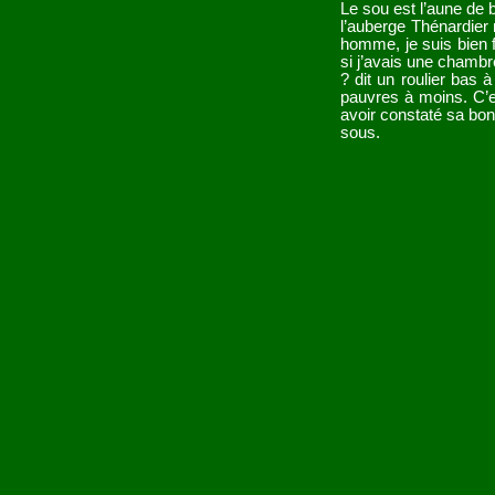
Le sou est l’aune de
l’auberge Thénardier 
homme, je suis bien f
si j’avais une chambr
? dit un roulier bas 
pauvres à moins. C’e
avoir constaté sa bonn
sous.