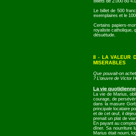
billets de 2.000 ou 4
Le billet de 500 fran
exemplaires et le 100
Certains papiers-mon
royaliste catholique,
désuétude.
II - LA VALEUR
MISERABLES
Que pouvait-on achete
? L’œuvre de Victor
La vie quotidienne
La vie de Marius, obl
courage, de persévéran
dans la masure Gorbea
principale locataire p
et de cet œuf, il déje
prenait un plat de via
En payant au comptoir,
dîner. Sa nourriture 
Marius était nourri, l