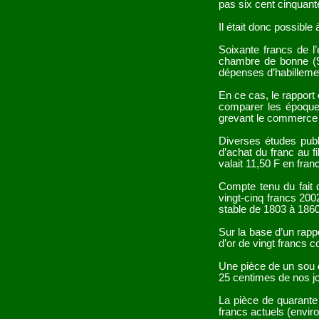
pas six cent cinquante 
Il était donc possibl
Soixante francs de l
chambre de bonne (90
dépenses d’habillemen
En ce cas, le rapport 
comparer les époques
grevant le commerce a
Diverses études publ
d’achat du franc au f
valait 11,50 F en fran
Compte tenu du fait 
vingt-cinq francs 2002
stable de 1803 à 1860
Sur la base d’un rapp
d’or de vingt francs c
Une pièce de un sou d
25 centimes de nos jo
La pièce de quarante
francs actuels (envir