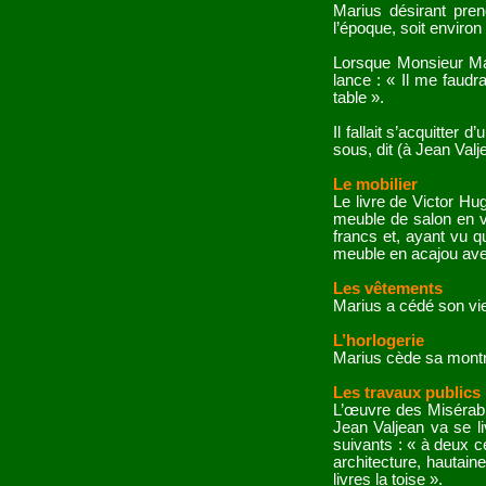
Marius désirant pre
l’époque, soit environ 
Lorsque Monsieur Mad
lance : « Il me faudr
table ».
Il fallait s’acquitter
sous, dit (à Jean Valj
Le mobilier
Le livre de Victor Hug
meuble de salon en v
francs et, ayant vu q
meuble en acajou ave
Les vêtements
Marius a cédé son vie
L’horlogerie
Marius cède sa montre
Les travaux publics
L’œuvre des Misérabl
Jean Valjean va se l
suivants : « à deux c
architecture, hautain
livres la toise ».