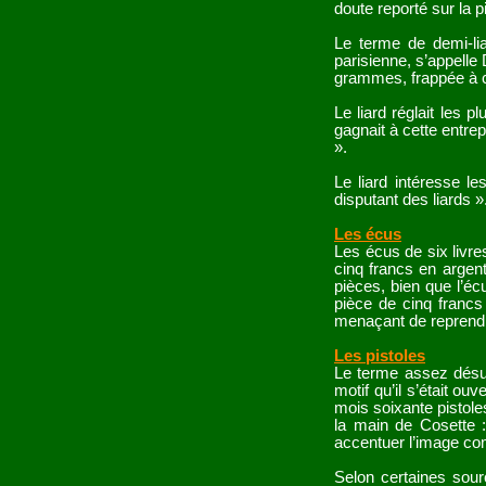
doute reporté sur la p
Le terme de demi-lia
parisienne, s’appelle
grammes, frappée à ce
Le liard réglait les 
gagnait à cette entre
».
Le liard intéresse l
disputant des liards »
Les écus
Les écus de six livre
cinq francs en argent
pièces, bien que l’éc
pièce de cinq francs
menaçant de reprendre
Les pistoles
Le terme assez désue
motif qu’il s’était o
mois soixante pistole
la main de Cosette :
accentuer l’image com
Selon certaines sourc