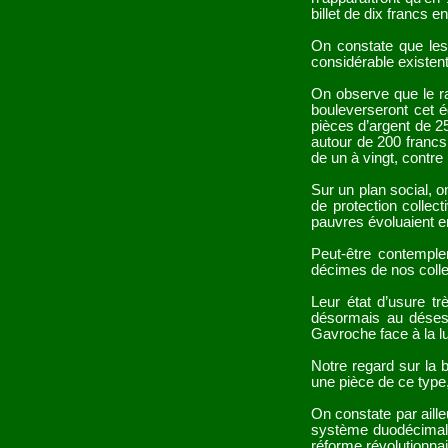
billet de dix francs e
On constate que les 
considérable existent
On observe que le ra
bouleverseront cet éq
pièces d’argent de 2
autour de 200 francs
de un à vingt, contre
Sur un plan social, o
de protection collec
pauvres évoluaient en
Peut-être contemple
décimes de nos collec
Leur état d’usure tr
désormais au désesp
Gavroche face à la l
Notre regard sur la 
une pièce de ce type,
On constate par aille
système duodécimal, l
réforme révolutionna