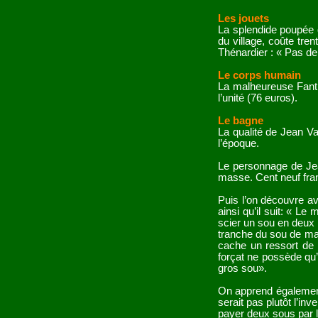
Les jouets
La splendide poupée q
du village, coûte tre
Thénardier : « Pas de
Le corps humain
La malheureuse Fanti
l’unité (76 euros).
Le bagne
La qualité de Jean Va
l’époque.
Le personnage de Jean
masse. Cent neuf fran
Puis l’on découvre av
ainsi qu’il suit: « L
scier un sou en deux
tranche du sou de man
cache un ressort de 
forçat ne possède qu’
gros sou».
On apprend également 
serait pas plutôt l’in
payer deux sous par le