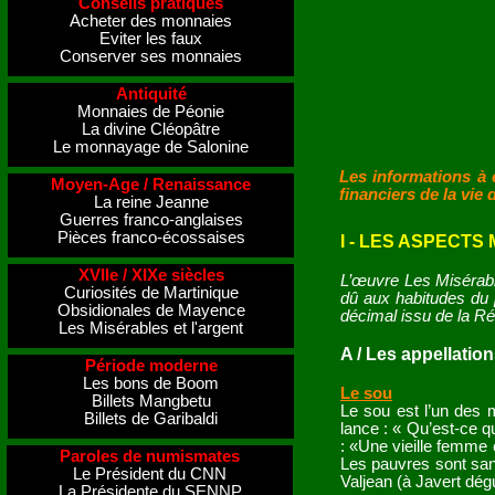
Conseils pratiques
Acheter des monnaies
Eviter les faux
Conserver ses monnaies
Antiquité
Monnaies de Péonie
La divine Cléopâtre
Le monnayage de Salonine
Les informations à 
Moyen-Age / Renaissance
financiers de la vie
La reine Jeanne
Guerres franco-anglaises
Pièces franco-écossaises
I - LES ASPECT
XVIIe / XIXe siècles
L’œuvre Les Misérabl
Curiosités de Martinique
dû aux habitudes du p
Obsidionales de Mayence
décimal issu de la Ré
Les Misérables et l'argent
A / Les appellatio
Période moderne
Les bons de Boom
Le sou
Billets Mangbetu
Le sou est l’un des 
Billets de Garibaldi
lance : « Qu’est-ce q
: «Une vieille femme e
Paroles de numismates
Les pauvres sont san
Le Président du CNN
Valjean (à Javert dég
La Présidente du SENNP