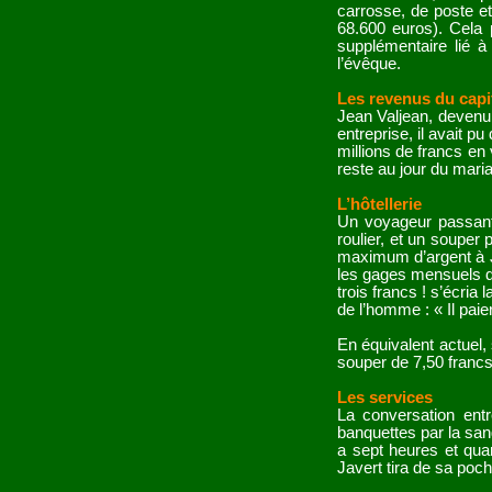
carrosse, de poste et
68.600 euros). Cela 
supplémentaire lié à
l’évêque.
Les revenus du cap
Jean Valjean, devenu u
entreprise, il avait p
millions de francs en 
reste au jour du mari
L’hôtellerie
Un voyageur passant 
roulier, et un souper
maximum d’argent à Je
les gages mensuels d
trois francs ! s’écri
de l’homme : « Il paie
En équivalent actuel, 
souper de 7,50 francs
Les services
La conversation entr
banquettes par la sang
a sept heures et quar
Javert tira de sa poc