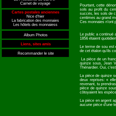
Carnet de voyage
Pourtant, cette déno
sols au profit du ce
Cartes postales anciennes
succès, les sols de c
Nice d'hier
centimes au grand mod
La fabrication des monnaies
Ces monnaies n’ont p
Les hôtels des monnaiess
Le public a continué 
Album Photos
1856 étaient quotidie
Liens, sites amis
Le terme de sou est é
de cet étalon qu’ils c
Recommander le site
La pièce de un franc
quinze sous, Jean Val
Thénardier. Oui, c’est
La pièce de quinze so
deux reprises: « elle
revenant, tu prendras
pièce de quinze sous
côtoyaient les espèce
La pièce en argent ap
aucune pièce d’une t