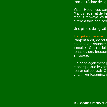
l’ancien régime désig
Victor Hugo nous conf
Marius revenait de l’é
Marius renvoya les tr
suffire à tous ses beso
Une pistole désignait
L’argot monétaire
L’argent a eu, de tou
cherche à dissuader l
biscuit ». Ceux-ci lu
ronds ou des broques 
en usage.
On parle également po
monarque que le voisi
roulier qui écoutait. C
cria-t-il en l’examina
B / Monnaie divisi